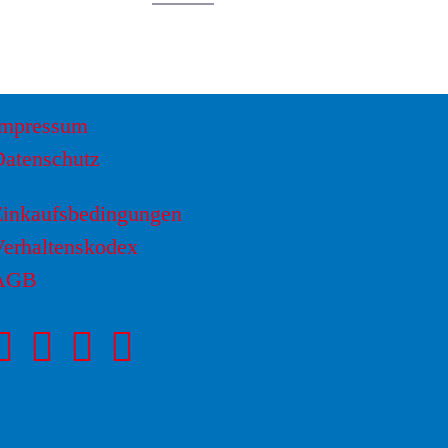
Impressum
Datenschutz
Einkaufsbedingungen
erhaltenskodex
AGB
Facebookseite
Instagram-
LinkedIn
von
Seite
Seite
NOVAPAX
von
von
NOVAPAX
NOVAPAX