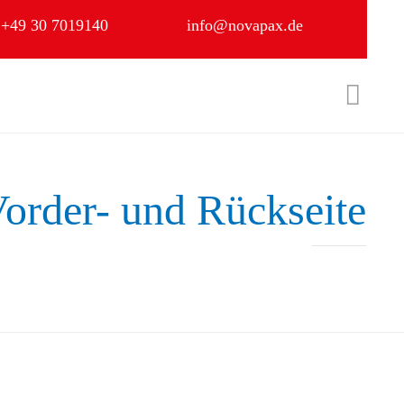
+49 30 7019140
info@novapax.de
Skip

to
content
Vorder- und Rückseite