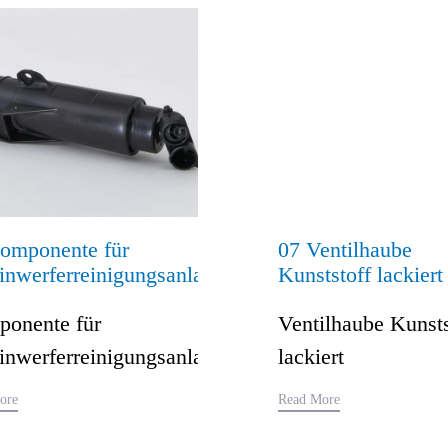
omponente für
07 Ventilhaube
inwerferreinigungsanlage
Kunststoff lackiert
onente für
Ventilhaube Kunsts
inwerferreinigungsanlage
lackiert
ore
Read More