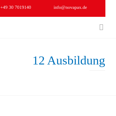
+49 30 7019140
info@novapax.de
Skip

to
content
12 Ausbildung