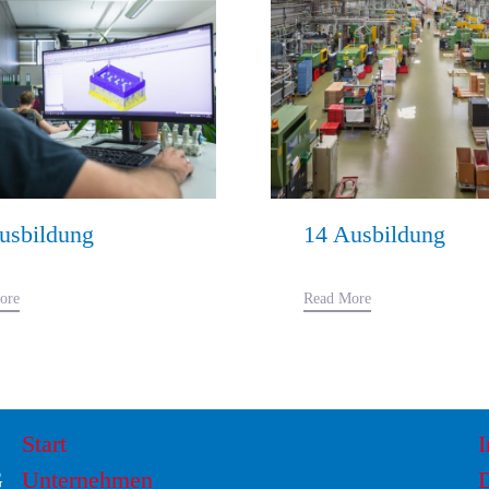
usbildung
14 Ausbildung
ore
Read More
Start
G
Unternehmen