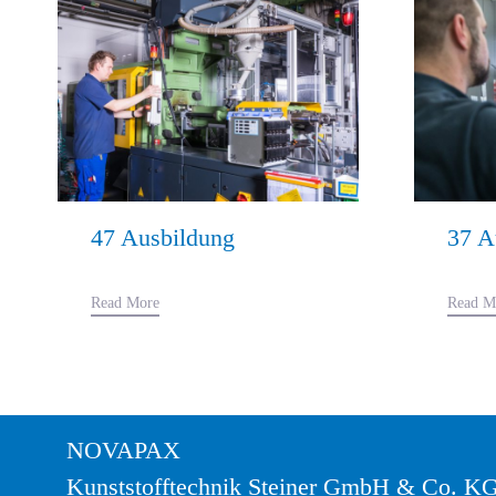
47 Ausbildung
37 A
Read More
Read M
NOVAPAX
Kunststofftechnik Steiner GmbH & Co. K